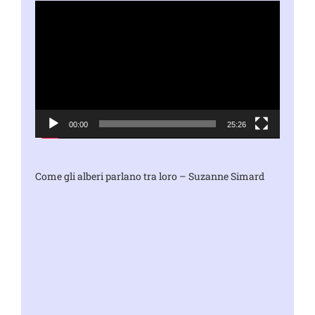
Video
Player
00:00
25:26
Come gli alberi parlano tra loro – Suzanne Simard