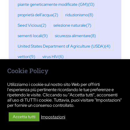
piante geneticamente modificate (GM)
(13)
proprietà dell’acqua
(2)
riduzionismo
(8)
Seed Vicious
(2)
selezione naturale
(7)
sementi locali
(9)
sicurezza alimentare
(8)
United States Department of Agriculture (USDA)
(4)
vettori
(9)
virus HIV
(6)
Cookie Policy
Utilizziamo i cookie sul nostro sito Web per offrirti
l'esperienza più pertinente ricordando le tue preferenze e
ripetendo le visite. Cliccando su "Accetta tutti", acconsenti
all'uso di TUTTI i cookie. Tuttavia, puoi visitare "Impostazioni"
per fornire un consenso controllato.
Impostazioni
Accetta tutti
© Copyright 2019 -
2026 | ALL RIGHTS