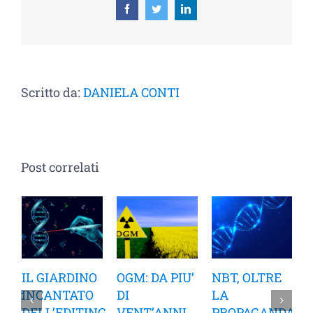
Facebook
Twitter
LinkedIn
Scritto da:
DANIELA CONTI
Post correlati
IL GIARDINO
OGM: DA PIU’
NBT, OLTRE
INCANTATO
DI
LA
DELL’EDITING
VENT’ANNI
PROPAGANDA