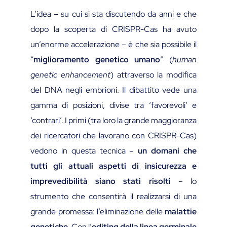
L’idea – su cui si sta discutendo da anni e che
dopo la scoperta di CRISPR-Cas ha avuto
un’enorme accelerazione – è che sia possibile il
“
miglioramento genetico umano
” (
human
genetic enhancement
) attraverso la modifica
del DNA negli embrioni. Il dibattito vede una
gamma di posizioni, divise tra ‘favorevoli’ e
‘contrari’. I primi (tra loro la grande maggioranza
dei ricercatori che lavorano con CRISPR-Cas)
vedono in questa tecnica –
un domani che
tutti gli attuali aspetti di insicurezza e
imprevedibilità siano stati risolti
– lo
strumento che consentirà il realizzarsi di una
grande promessa: l’eliminazione delle
malattie
genetiche
. Con l’
editing
della
linea
germinale