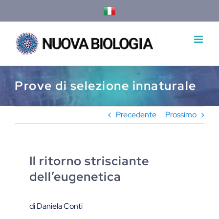
Salta
al
contenuto
Prove di selezione innaturale
Precedente
Prossimo
Il ritorno strisciante
dell’eugenetica
di Daniela Conti