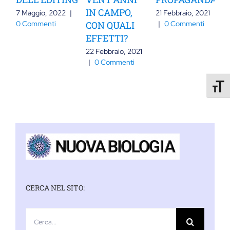
IN CAMPO,
7 Maggio, 2022
|
21 Febbraio, 2021
0 Commenti
CON QUALI
|
0 Commenti
EFFETTI?
22 Febbraio, 2021
2
|
0 Commenti
|
Attiva
CERCA NEL SITO:
Cerca