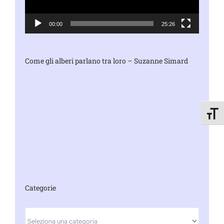
00:00
25:26
Come gli alberi parlano tra loro – Suzanne Simard
Attiva
Categorie
Categorie