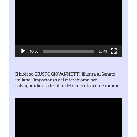
Player
00:00
10:48
Il biologo GIUSTO GIOVANNETTI illustra al Senato
italiano l’importanza del microbioma per
salvaguardare la fertilità del suolo e la salute umana
Video
Player