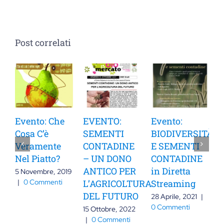
Post correlati
Che
EVENTO:
Evento:
Evento:
SEMENTI
BIODIVERSITÀ
SICUREZZA
te
CONTADINE
E SEMENTI
ALIMENTARE
o?
– UN DONO
CONTADINE
COME
ANTICO PER
in Diretta
GARANTIRLA
 2019
ti
L’AGRICOLTURA
Streaming
10 Novembre,
DEL FUTURO
2019
|
0
28 Aprile, 2021
|
Commenti
0 Commenti
15 Ottobre, 2022
|
0 Commenti